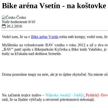
Bike aréna Vsetín - na koštovke
Česko
Naše hodnotenie
6/10
26.2.2016
Vedel som, že sa v
Bike aréne Vsetín
robia mtb kempy, vedel som, že 
Myšlienka na vybudovanie BAV vznika v roku 2012 a už o dva roky
„BAV“ patrí spolu s Bikeparkom Kyčerka a Bike trails Valašsko, j
traily sa kľukatia nad dedinou Semetín.
Doma pozeráme mapy na nete, ale je to úplne zbytočné. Na mieste sú p
Na začiatok trojice trailov –
Hájenka /modrý - ľahký/
,
Pytlácký /červ
radi, že sa žiadne výhľady a otvorené priestranstvá nekonajú.