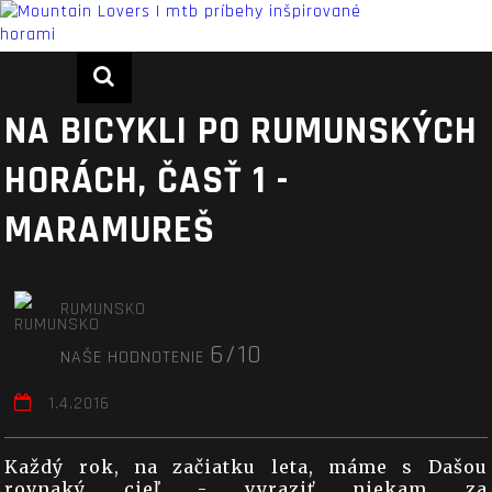
NA BICYKLI PO RUMUNSKÝCH
HORÁCH, ČASŤ 1 -
MARAMUREŠ
RUMUNSKO
6/10
NAŠE HODNOTENIE
1.4.2016
Každý rok, na začiatku leta, máme s Dašou
rovnaký cieľ - vyraziť niekam za