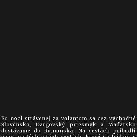
Po noci strávenej za volantom sa cez východné
Slovensko, Dargovský priesmyk a Maďarsko
dostávame do Rumunska. Na cestách pribudli
vozy, na tých istých cestách, ktoré sa hádam v