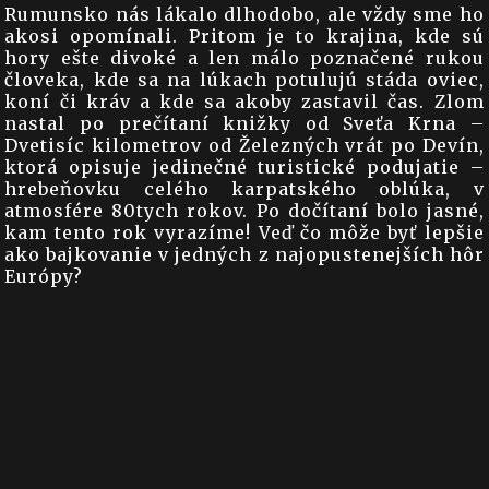
Rumunsko nás lákalo dlhodobo, ale vždy sme ho
akosi opomínali. Pritom je to krajina, kde sú
hory ešte divoké a len málo poznačené rukou
človeka, kde sa na lúkach potulujú stáda oviec,
koní či kráv a kde sa akoby zastavil čas. Zlom
nastal po prečítaní knižky od Sveťa Krna –
Dvetisíc kilometrov od Železných vrát po Devín,
ktorá opisuje jedinečné turistické podujatie –
hrebeňovku celého karpatského oblúka, v
atmosfére 80tych rokov. Po dočítaní bolo jasné,
kam tento rok vyrazíme! Veď čo môže byť lepšie
ako bajkovanie v jedných z najopustenejších hôr
Európy?