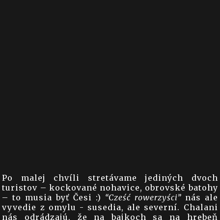
Po malej chvíli stretávame jediných dvoch
turistov – kockované nohavice, obrovské batohy
– to musia byť Česi :)
“Cześć rowerzyści”
nás ale
vyvedie z omylu - susedia, ale severní. Chalani
nás odrádzajú, že na bajkoch sa na hrebeň