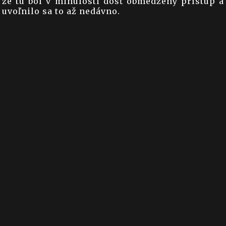
že tu bol v minulosti dosť obmedzený prístup a
uvoľnilo sa to až nedávno.