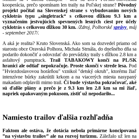
kooperácia, prečo spomínam len traily na Poľskej strane?
Pôvodný
projekt počítal na Slovenskej strane s vybudovaním nových
cyklotrás typu „singletrack“ s celkovou dĺžkou 9.3 km a
vyznačením jestvujúcich spevnených lesných ciest pre účely
cyklotrás s celkovou dĺžkou 30 km.
/Zdroj, Polhorské
správy
, máj
- september 2017/.
A aká je realita? Kruto Slovenská. Ako som sa dozvedel priamo od
starostu obce Oravská Polhora, Michala Strnála, do dnešného dňa sa
podarilo dokončiť a odovzdať do prevádzky traily s dĺžkou 2.8 km a
asfaltový pumptrack.
Trail TABAKOWY končí na PL/SK
hranici ale odtiaľ nepokračuje. Proste skončí v strede lesa.
Pod
"Hviezdoslavovou horárňou" vznikol "detský okruh", ktorému žiaľ
intenzívne búrky zakrútili krkom a na viacerých miesta nasypaný
makadam odplavili mimo trail.
Či bude výstavba pokračovať, aké
sú ďalšie plány a prečo je z 9.3 km len 2.8 km sa mi žiaľ,
napriek opakovaným pokusom, zistiť už nepodarilo...
Namiesto trailov ďalšia rozhľadňa
Faktom ale ostáva, že dotácia nebola primárne koncipovaná
”na výstavbu trailov” ale na rozvoj turizmu.
Záležalo už len na