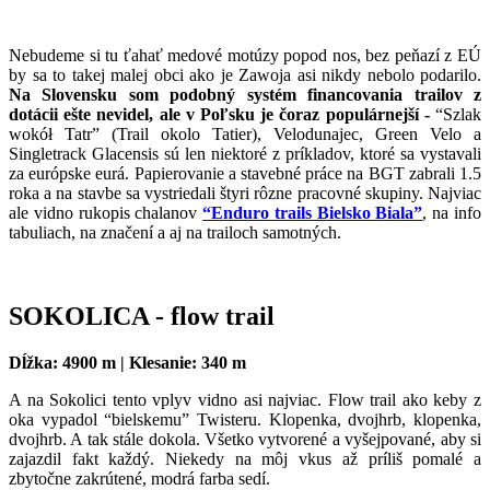
Nebudeme si tu ťahať medové motúzy popod nos, bez peňazí z EÚ
by sa to takej malej obci ako je Zawoja asi nikdy nebolo podarilo.
Na Slovensku som podobný systém financovania trailov z
dotácii ešte nevidel, ale v Poľsku je čoraz populárnejší -
“Szlak
wokół Tatr” (Trail okolo Tatier), Velodunajec, Green Velo a
Singletrack Glacensis sú len niektoré z príkladov, ktoré sa vystavali
za európske eurá. Papierovanie a stavebné práce na BGT zabrali 1.5
roka a na stavbe sa vystriedali štyri rôzne pracovné skupiny. Najviac
ale vidno rukopis chalanov
“Enduro trails Bielsko Biala”
, na info
tabuliach, na značení a aj na trailoch samotných.
SOKOLICA - flow trail
Dĺžka: 4900 m | Klesanie: 340 m
A na Sokolici tento vplyv vidno asi najviac. Flow trail ako keby z
oka vypadol “bielskemu” Twisteru. Klopenka, dvojhrb, klopenka,
dvojhrb. A tak stále dokola. Všetko vytvorené a vyšejpované, aby si
zajazdil fakt každý. Niekedy na môj vkus až príliš pomalé a
zbytočne zakrútené, modrá farba sedí.