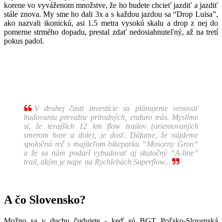
korene vo vyváženom množstve, že ho budete chcieť jazdiť a jazdiť
stále znova. My sme ho dali 3x a s každou jazdou sa “Drop Luisa”,
ako nazvali ikonickú, asi 1.5 metra vysokú skalu a drop z nej do
pomerne strmého dopadu, prestal zdať nedosiahnuteľný, až na tretí
pokus padol.

V druhej časti investície sa plánujeme venovať
budovaniu prevažne prírodných, enduro trás. Myslíme
si, že terajších 12 km flow trailov (orientovaných
smerom hore a dole), je dosť. Dúfame, že nájdeme
spoločnú reč s majiteľom bikeparku “Mosorny Gron“
a že sa nám podarí vybudovať aj skutočný “A-line”
trail, akým je napr. na Rychlebách Superflow...

A čo Slovensko?
Možno sa v duchu čudujete - keď sú BGT Poľsko-Slovenská