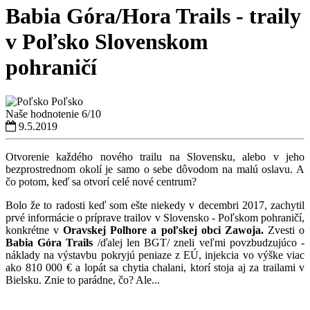
Babia Góra/Hora Trails - traily
v Poľsko Slovenskom
pohraničí
Poľsko
Naše hodnotenie
6/10
9.5.2019
Otvorenie každého nového trailu na Slovensku, alebo v jeho
bezprostrednom okolí je samo o sebe dôvodom na malú oslavu. A
čo potom, keď sa otvorí celé nové centrum?
Bolo že to radosti keď som ešte niekedy v decembri 2017, zachytil
prvé informácie o príprave trailov v Slovensko - Poľskom pohraničí,
konkrétne v
Oravskej Polhore a poľskej obci Zawoja.
Zvesti o
Babia Góra Trails
/ďalej len BGT/ zneli veľmi povzbudzujúco -
náklady na výstavbu pokryjú peniaze z EÚ, injekcia vo výške viac
ako 810 000 € a lopát sa chytia chalani, ktorí stoja aj za trailami v
Bielsku. Znie to parádne, čo? Ale...