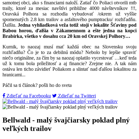
samotnej obci, ako s financiami naloží. Zatiaľ čo Poliaci otvorili mtb
traily, ktoré za mesiac navštívi približne 4000 návštevníkov !!!,
Oravská Polhora sa rozhodla vybudovať /okrem už vyššie
spomenutých 2.8 km trailov a asfaltového pumptracku/ rozhľadňu.
Ďalšiu.
Jedna vyhliadková veža totiž stojí v lokalite Šťaviny pod
Babou horou, ďalšia v Zákamennom a ešte jedna na kopci
Brabírka, všetko v dosahu cca 20 km od Oravskej Polhory…
Kurnik, to naozaj musí mať každá obec na Slovensku svoju
rozhľadňu? Čo je to za debilnú módu? Nebolo by lepšie spraviť
niečo originálne, za čím by sa naozaj oplatilo vycestovať …keď teda
už k tomu bola príležitosť a aj financie? Zrejme nie. A tak nám
ostáva len ticho závidieť Poliakom a slintať nad ďalšou lokalitou za
hranicami...
Páčil sa ti článok? pošli ho do sveta
Zdieľať na Facebooku
Zdieľať na Twitteri
Bellwald - malý švajčiarsky poklad plný
veľkých trailov