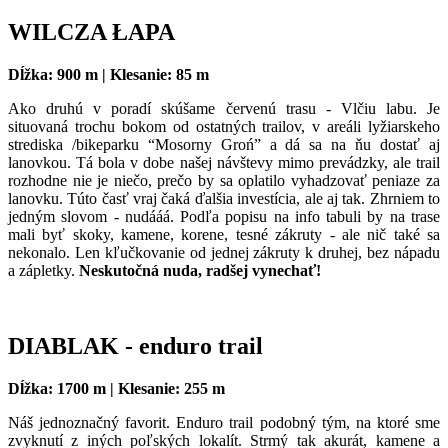
WILCZA ŁAPA
Dĺžka: 900 m | Klesanie: 85 m
Ako druhú v poradí skúšame červenú trasu - Vlčiu labu. Je
situovaná trochu bokom od ostatných trailov, v areáli lyžiarskeho
strediska /bikeparku “Mosorny Groń” a dá sa na ňu dostať aj
lanovkou. Tá bola v dobe našej návštevy mimo prevádzky, ale trail
rozhodne nie je niečo, prečo by sa oplatilo vyhadzovať peniaze za
lanovku. Túto časť vraj čaká ďalšia investícia, ale aj tak. Zhrniem to
jedným slovom - nudááá. Podľa popisu na info tabuli by na trase
mali byť skoky, kamene, korene, tesné zákruty - ale nič také sa
nekonalo. Len kľučkovanie od jednej zákruty k druhej, bez nápadu
a zápletky.
Neskutočná nuda, radšej vynechať!
DIABLAK - enduro trail
Dĺžka: 1700 m | Klesanie: 255 m
Náš jednoznačný favorit. Enduro trail podobný tým, na ktoré sme
zvyknutí z iných poľských lokalít. Strmý tak akurát, kamene a