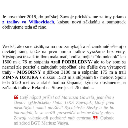
Je november 2018, do poľskej Zawoje prichádzame za tmy priamo
z trailov vo Wilkoviciach
, krásnu novú základňu a pumptrack
obdivujeme teda až ráno.
Wecká, ako sme zistili, sa na noc zamykajú a sú zamknuté ešte aj o
deviatej ráno, takže na prvú porciu trailov vyrážame bez vody.
Výstupová trasa k trailom mala mať, podľa mojich “domnienok” len
1500 m a 76 m stúpania
/trail PODBŁĘDNY/
ale to by som sa
nesmel zle pozrieť a zabudnúť pripočítať ešte ďalšie dva výstupové
traily -
MOSORNY
s dĺžkou 3100 m a stúpaním 175 m a trail
ZIMNA DZIURA
s dĺžkou 1520 m a stúpaním 97 metrov. Spolu
teda 6120 metrov a slabá hodina šlapania, kým sa dostaneme na
začiatok trailov. Rekord na Strave je asi 26 minút...

Celý nápad prišiel od Mariusza Gawela, jedného z
členov cyklistického klubu UKS Zawojak, ktorý pred
niekoľkými rokmi navštívil Rychlebské Stezky a tie ho
tak zaujali, že sa snažil presvedčiť miestne úrady, aby v
Zawoji vybudovali podobné mtb centrum.

Opisuje
mi zdrod BGT Mariusz Vasya.