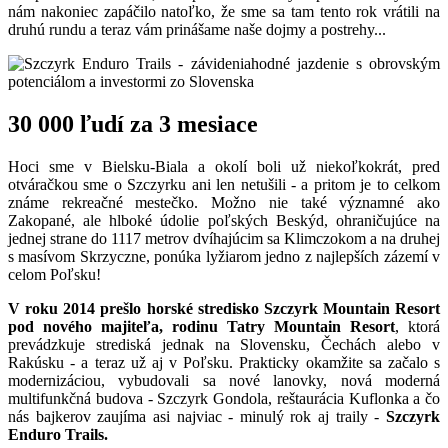
nám nakoniec zapáčilo natoľko, že sme sa tam tento rok vrátili na
druhú rundu a teraz vám prinášame naše dojmy a postrehy...
30 000 ľudí za 3 mesiace
Hoci sme v Bielsku-Biala a okolí boli už niekoľkokrát, pred
otváračkou sme o Szczyrku ani len netušili - a pritom je to celkom
známe rekreačné mestečko. Možno nie také významné ako
Zakopané, ale hlboké údolie poľských Beskýd, ohraničujúce na
jednej strane do 1117 metrov dvíhajúcim sa Klimczokom a na druhej
s masívom Skrzyczne, ponúka lyžiarom jedno z najlepších zázemí v
celom Poľsku!
V roku 2014 prešlo horské stredisko Szczyrk Mountain Resort
pod nového majiteľa, rodinu Tatry Mountain Resort
, ktorá
prevádzkuje strediská jednak na Slovensku, Čechách alebo v
Rakúsku - a teraz už aj v Poľsku. Prakticky okamžite sa začalo s
modernizáciou, vybudovali sa nové lanovky, nová moderná
multifunkčná budova - Szczyrk Gondola, reštaurácia Kuflonka a čo
nás bajkerov zaujíma asi najviac - minulý rok aj traily -
Szczyrk
Enduro Trails.