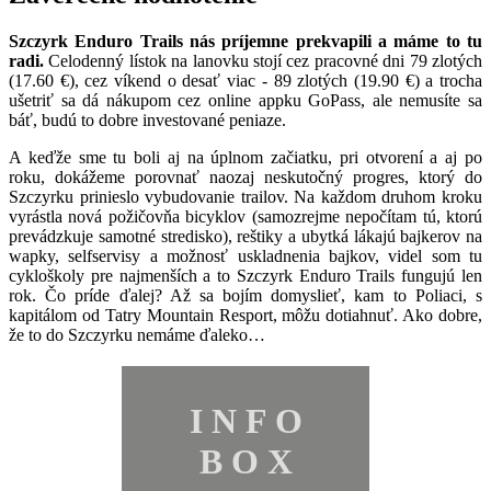
Szczyrk Enduro Trails nás príjemne prekvapili a máme to tu
radi.
Celodenný lístok na lanovku stojí cez pracovné dni 79 zlotých
(17.60 €), cez víkend o desať viac - 89 zlotých (19.90 €) a trocha
ušetriť sa dá nákupom cez online appku GoPass, ale nemusíte sa
báť, budú to dobre investované peniaze.
A keďže sme tu boli aj na úplnom začiatku, pri otvorení a aj po
roku, dokážeme porovnať naozaj neskutočný progres, ktorý do
Szczyrku prinieslo vybudovanie trailov. Na každom druhom kroku
vyrástla nová požičovňa bicyklov (samozrejme nepočítam tú, ktorú
prevádzkuje samotné stredisko), reštiky a ubytká lákajú bajkerov na
wapky, selfservisy a možnosť uskladnenia bajkov, videl som tu
cykloškoly pre najmenších a to Szczyrk Enduro Trails fungujú len
rok. Čo príde ďalej? Až sa bojím domyslieť, kam to Poliaci, s
kapitálom od Tatry Mountain Resport, môžu dotiahnuť. Ako dobre,
že to do Szczyrku nemáme ďaleko…
I N F O
B O X