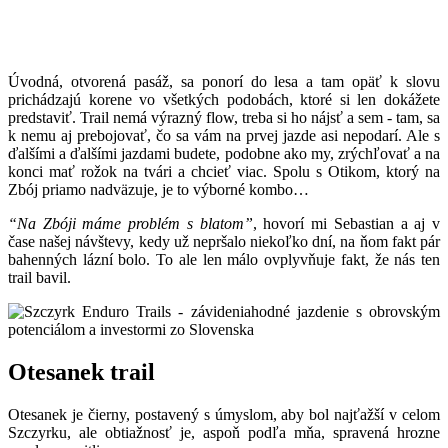
Úvodná, otvorená pasáž, sa ponorí do lesa a tam opäť k slovu
prichádzajú korene vo všetkých podobách, ktoré si len dokážete
predstaviť. Trail nemá výrazný flow, treba si ho nájsť a sem - tam, sa
k nemu aj prebojovať, čo sa vám na prvej jazde asi nepodarí. Ale s
ďalšími a ďalšími jazdami budete, podobne ako my, zrýchľovať a na
konci mať rožok na tvári a chcieť viac. Spolu s Otikom, ktorý na
Zbój priamo nadväzuje, je to výborné kombo…
“Na Zbóji máme problém s blatom”
, hovorí mi Sebastian a aj v
čase našej návštevy, kedy už nepršalo niekoľko dní, na ňom fakt pár
bahenných lázní bolo. To ale len málo ovplyvňuje fakt, že nás ten
trail bavil.
Otesanek trail
Otesanek je čierny, postavený s úmyslom, aby bol najťažší v celom
Szczyrku, ale obtiažnosť je, aspoň podľa mňa, spravená hrozne