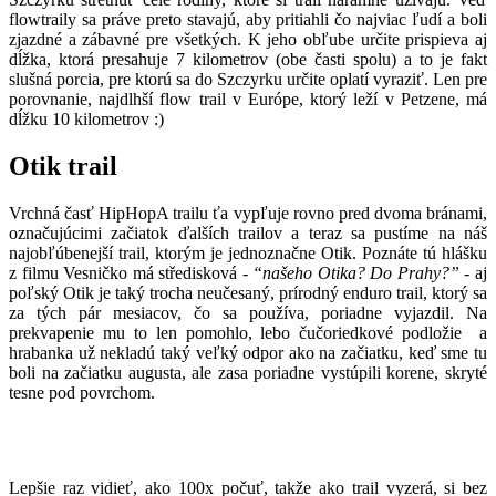
flowtraily sa práve preto stavajú, aby pritiahli čo najviac ľudí a boli
zjazdné a zábavné pre všetkých. K jeho obľube určite prispieva aj
dĺžka, ktorá presahuje 7 kilometrov (obe časti spolu) a to je fakt
slušná porcia, pre ktorú sa do Szczyrku určite oplatí vyraziť. Len pre
porovnanie, najdlhší flow trail v Európe, ktorý leží v Petzene, má
dĺžku 10 kilometrov :)
Otik trail
Vrchná časť HipHopA trailu ťa vypľuje rovno pred dvoma bránami,
označujúcimi začiatok ďalších trailov a teraz sa pustíme na náš
najobľúbenejší trail, ktorým je jednoznačne Otik. Poznáte tú hlášku
z filmu Vesničko má středisková -
“našeho Otika? Do Prahy?”
- aj
poľský Otik je taký trocha neučesaný, prírodný enduro trail, ktorý sa
za tých pár mesiacov, čo sa používa, poriadne vyjazdil. Na
prekvapenie mu to len pomohlo, lebo čučoriedkové podložie a
hrabanka už nekladú taký veľký odpor ako na začiatku, keď sme tu
boli na začiatku augusta, ale zasa poriadne vystúpili korene, skryté
tesne pod povrchom.
Lepšie raz vidieť, ako 100x počuť, takže ako trail vyzerá, si bez