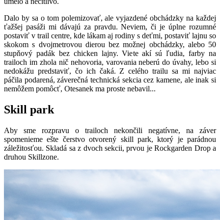
umelo a necitlivo.
Dalo by sa o tom polemizovať, ale vyjazdené obchádzky na každej
ťažšej pasáži mi dávajú za pravdu. Neviem, či je úplne rozumné
postaviť v trail centre, kde lákam aj rodiny s deťmi, postaviť lajnu so
skokom s dvojmetrovou dierou bez možnej obchádzky, alebo 50
stupňový padák bez chicken lajny. Viete akí sú ľudia, farby na
trailoch im zhola nič nehovoria, varovania neberú do úvahy, lebo si
nedokážu predstaviť, čo ich čaká. Z celého trailu sa mi najviac
páčila podarená, záverečná technická sekcia cez kamene, ale inak si
nemôžem pomôcť, Otesanek ma proste nebavil...
Skill park
Aby sme rozpravu o trailoch nekončili negatívne, na záver
spomenieme ešte čerstvo otvorený skill park, ktorý je parádnou
záležitosťou. Skladá sa z dvoch sekcii, prvou je Rockgarden Drop a
druhou Skillzone.