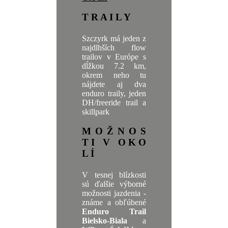
T R A I L Y
Szczyrk má jeden z
najdlhších flow
trailov v Európe s
dĺžkou 7.2 km,
okrem neho tu
nájdete aj dva
enduro traily, jeden
DH/freeride trail a
skillpark
M O Ž N O S
T I V O K O
L Í
V tesnej blízkosti
sú ďalšie výborné
možnosti jazdenia -
známe a obľúbené
Enduro Trail
Bielsko-Biala
a