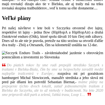
majú rovnaký dizajn ako tie v Bielsku, ale aj traily má na triku
rovnaká skupina trailbuilderov...veď k tomu sa ešte dostaneme....
Veľké plány
Pri našej návšteve v lete boli v Szczyrku otvorené dve lajny,
respektíve tri lajny - jedna flow (HipHopA a HipHopAir) a druhá
čistokrvné enduro (Otik), ktoré spolu dávali 10 km čírej mtb zábavy.
Dnes už to ale nie je pravda, pretože na túto sezónu sa otvorili ďalšie
dva traily - Zbój a Otesanek, čím sa kilometráž ustálila na 12-tke.

Do piatich rokov by sme radi prepojili stredisko Szczyrk s
trailami v Bielsku-Biala, čím by sme sa bezpochyby zaradili medzi
najlepšie trailcentrá v Európe,-
rozpráva mi pri goralskom
hamburgeri Michal Slowioczek, manažér strediska a jeho slová mi
pred pár dňami len potvrdil Sebastian Biernat,-
máme plány na
prepojenie týchto dvoch lokalít, zatiaľ jednosmerným trailom z
Bielska do Szczyrku, ale to až niekedy v budúcnosti. Na leto 2020
sme pripravili skill park a zelenú, ľahkú trasu, Loop 1…
