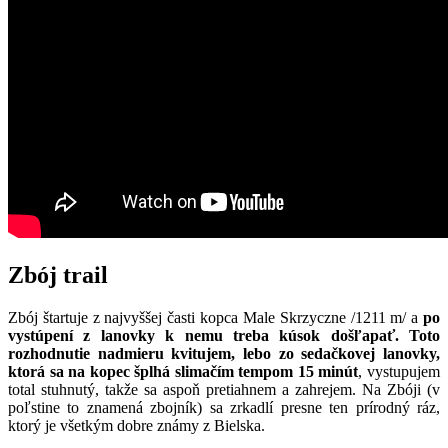
Zbój trail
Zbój štartuje z najvyššej časti kopca Male Skrzyczne /1211 m/ a
po
vystúpení z lanovky k nemu treba kúsok došľapať. Toto
rozhodnutie nadmieru kvitujem, lebo zo sedačkovej lanovky,
ktorá sa na kopec šplhá slimačím tempom 15 minút
, vystupujem
total stuhnutý, takže sa aspoň pretiahnem a zahrejem. Na Zbóji (v
poľstine to znamená zbojník) sa zrkadlí presne ten prírodný ráz,
ktorý je všetkým dobre známy z Bielska.