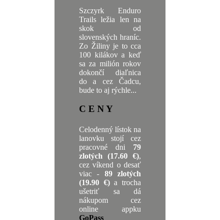
Szczyrk Enduro
Trails ležia len na
skok od
slovenských hraníc.
Zo Žiliny je to cca
100 kilákov a keď
sa za milión rokov
dokončí diaľnica
do a cez Čadcu,
bude to aj rýchle...
C E N Y
Celodenný lístok na
lanovku stojí cez
pracovné dni
79
zlotých (17.60 €)
,
cez víkend o desať
viac -
89 zlotých
(19.90 €)
a trocha
ušetriť sa dá
nákupom cez
online appku
GoPass