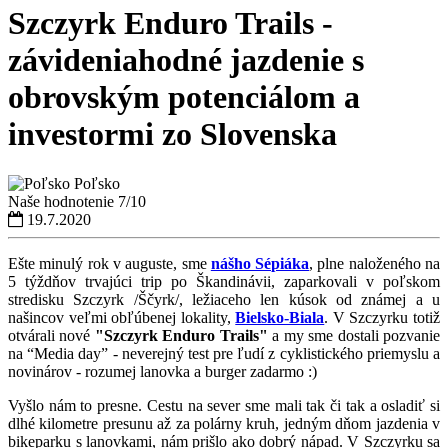
Szczyrk Enduro Trails -
závideniahodné jazdenie s
obrovským potenciálom a
investormi zo Slovenska
Poľsko
Naše hodnotenie
7/10
19.7.2020
Ešte minulý rok v auguste, sme
nášho Sépiáka
, plne naloženého na
5 týždňov trvajúci trip po Škandinávii, zaparkovali v poľskom
stredisku Szczyrk /Ščyrk/, ležiaceho len kúsok od známej a u
našincov veľmi obľúbenej lokality,
Bielsko-Biala
. V Szczyrku totiž
otvárali nové
"Szczyrk Enduro Trails"
a my sme dostali pozvanie
na “Media day” - neverejný test pre ľudí z cyklistického priemyslu a
novinárov -
rozumej lanovka a burger zadarmo :)
Vyšlo nám to presne. Cestu na sever sme mali tak či tak a osladiť si
dlhé kilometre presunu až za polárny kruh, jedným dňom jazdenia v
bikeparku s lanovkami, nám prišlo ako dobrý nápad. V Szczyrku sa