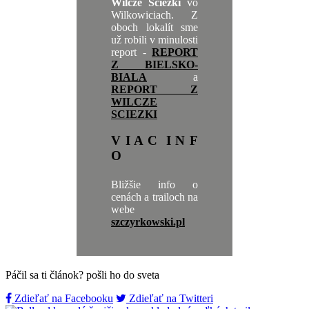
Wilcze Ścieżki
vo
Wilkowiciach. Z
oboch lokalít sme
už robili v minulosti
report -
REPORT
Z BIELSKO-
BIALA
a
REPORT Z
WILCZE
SCIEZKI
V I A C I N F
O
Bližšie info o
cenách a trailoch na
webe
szczyrkowski.pl
Páčil sa ti článok? pošli ho do sveta
Zdieľať na Facebooku
Zdieľať na Twitteri