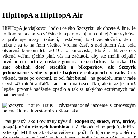
HipHopA a HipHopA Air
HiPHopA je vlajkovou loďou celého Szczyrku, ak chcete A-line. Je
to flowtrail a ako vo väčšine bikeparkov, aj tu na plnej čiare vyhráva
a priťahuje masy. Skúsení, neskúsení, total začiatočníci, deti -
mixuje sa to na ňom všetko. Vrchná časť, s podtitulom Air, bola
otvorená koncom leta 2019 a z parkoviska, ktoré sa hlavne cez
víkend veľmi rýchlo plní, vás na začiatok, aby ste mohli odpáliť
prvú porciu metrov, dostane gondola a 6-sedačková lanovka.
Už
sme obehali dosť stredísk a bikeparkov, ale Szczyrk
jednoznačne vedie v počte bajkerov čakajúcich v rade.
Cez
víkend, tesne po ovorení, to bol fakt brutal - na gondolu sme v rade
skysli 45 minút a ďalšia rada bola na 6-sedačku, ale teraz je to už
lepšie, prvotné nadšenie opadlo a tak sa takýchto extrémnych rád
báť nemusíte...
Trail je taký, ako flow traily bývajú -
klopenky, skoky, vlny, lavice,
pospájané do rôznych kombinácií.
Začiatočníci ho prejdú, drtiči si
zalietajú. MTB sa tak otvára väčšiemu počtu ľudí, a nie je problém v
Szczyrku stretnúť celé rodiny, ktoré si trail náramne užívajú. Veď