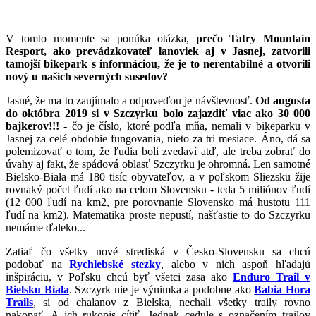
V tomto momente sa ponúka otázka,
prečo Tatry Mountain
Resport, ako prevádzkovateľ lanoviek aj v Jasnej, zatvorili
tamojší bikepark s informáciou, že je to nerentabilné a otvorili
nový u našich severných susedov?
Jasné, že ma to zaujímalo a odpoveďou je návštevnosť.
Od augusta
do októbra 2019 si v Szczyrku bolo zajazdiť viac ako 30 000
bajkerov!!!
- čo je číslo, ktoré podľa mňa, nemali v bikeparku v
Jasnej za celé obdobie fungovania, nieto za tri mesiace. Áno, dá sa
polemizovať o tom, že ľudia boli zvedaví atď, ale treba zobrať do
úvahy aj fakt, že spádová oblasť Szczyrku je ohromná. Len samotné
Bielsko-Biała má 180 tisíc obyvateľov, a v poľskom Sliezsku žije
rovnaký počet ľudí ako na celom Slovensku - teda 5 miliónov ľudí
(12 000 ľudí na km2, pre porovnanie Slovensko má hustotu 111
ľudí na km2). Matematika proste nepustí, našťastie to do Szczyrku
nemáme ďaleko...
Zatiaľ čo všetky nové strediská v Česko-Slovensku sa chcú
podobať na
Rychlebské stezky
, alebo v nich aspoň hľadajú
inšpiráciu, v Poľsku chcú byť všetci zasa ako
Enduro Trail v
Bielsku Biala
. Szczyrk nie je výnimka a podobne ako
Babia Hora
Trails
, si od chalanov z Bielska, nechali všetky traily rovno
nakopať. A ich rukopis cítiť. Jednak cedule s označením trailov