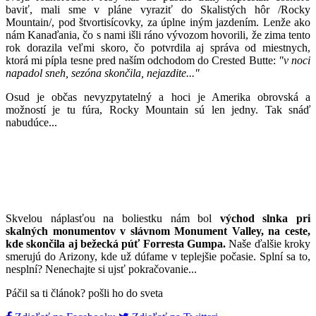
baviť, mali sme v pláne vyraziť do Skalistých hôr /Rocky
Mountain/, pod štvortisícovky, za úplne iným jazdením. Lenže ako
nám Kanaďania, čo s nami išli ráno vývozom hovorili, že zima tento
rok dorazila veľmi skoro, čo potvrdila aj správa od miestnych,
ktorá mi pípla tesne pred naším odchodom do Crested Butte:
"v noci
napadol sneh, sezóna skončila, nejazdite..."
Osud je občas nevyzpytatelný a hoci je Amerika obrovská a
možností je tu fúra, Rocky Mountain sú len jedny. Tak snáď
nabudúce...
Skvelou náplasťou na boliestku nám bol
východ slnka pri
skalných monumentov v slávnom Monument Valley, na ceste,
kde skončila aj bežecká púť Forresta Gumpa.
Naše ďalšie kroky
smerujú do Arizony, kde už dúfame v teplejšie počasie. Splní sa to,
nesplní? Nenechajte si ujsť pokračovanie...
Páčil sa ti článok? pošli ho do sveta