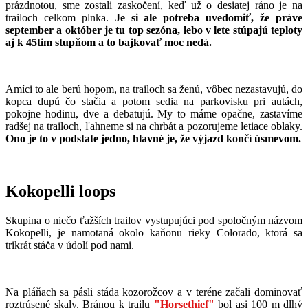
prázdnotou, sme zostali zaskočení, keď už o desiatej ráno je na
trailoch celkom plnka.
Je si ale potreba uvedomiť, že práve
september a október je tu top sezóna, lebo v lete stúpajú teploty
aj k 45tim stupňom a to bajkovať moc nedá.
Amíci to ale berú hopom, na trailoch sa ženú, vôbec nezastavujú, do
kopca dupú čo stačia a potom sedia na parkovisku pri autách,
pokojne hodinu, dve a debatujú. My to máme opačne, zastavíme
radšej na trailoch, ľahneme si na chrbát a pozorujeme letiace oblaky.
Ono je to v podstate jedno, hlavné je, že výjazd končí úsmevom.
Kokopelli loops
Skupina o niečo ťažších trailov vystupujúci pod spoločným názvom
Kokopelli, je namotaná okolo kaňonu rieky Colorado, ktorá sa
trikrát stáča v údolí pod nami.
Na pláňach sa pásli stáda kozorožcov a v teréne začali dominovať
roztrúsené skaly. Bránou k trailu
"Horsethief"
bol asi 100 m dlhý