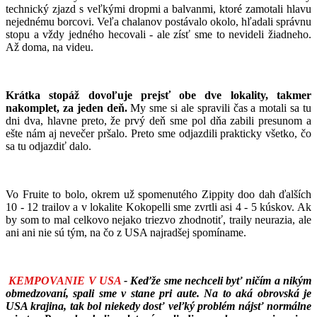
technický zjazd s veľkými dropmi a balvanmi, ktoré zamotali hlavu
nejednému borcovi. Veľa chalanov postávalo okolo, hľadali správnu
stopu a vždy jedného hecovali - ale zísť sme to nevideli žiadneho.
Až doma, na videu.
Krátka stopáž dovoľuje prejsť obe dve lokality, takmer
nakomplet, za jeden deň.
My sme si ale spravili čas a motali sa tu
dni dva, hlavne preto, že prvý deň sme pol dňa zabili presunom a
ešte nám aj nevečer pršalo. Preto sme odjazdili prakticky všetko, čo
sa tu odjazdiť dalo.
Vo Fruite to bolo, okrem už spomenutého Zippity doo dah ďalších
10 - 12 trailov a v lokalite Kokopelli sme zvrtli asi 4 - 5 kúskov. Ak
by som to mal celkovo nejako triezvo zhodnotiť, traily neurazia, ale
ani ani nie sú tým, na čo z USA najradšej spomíname.
KEMPOVANIE V USA
- Keďže sme nechceli byť ničím a nikým
obmedzovaní, spali sme v stane pri aute. Na to aká obrovská je
USA krajina, tak bol niekedy dosť veľký problém nájsť normálne