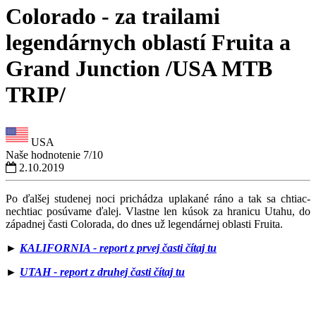
Colorado - za trailami
legendárnych oblastí Fruita a
Grand Junction /USA MTB
TRIP/
USA
Naše hodnotenie
7/10
2.10.2019
Po ďalšej studenej noci prichádza uplakané ráno a tak sa chtiac-
nechtiac posúvame ďalej. Vlastne len kúsok za hranicu Utahu, do
západnej časti Colorada, do dnes už legendárnej oblasti Fruita.
►
KALIFORNIA - report z prvej časti čítaj tu
►
UTAH - report z druhej časti čítaj tu