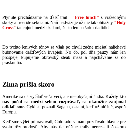
Plynule prechádzame na ďalší trail -
"Free lunch"
s vražednými
skoky a freeride sekciami. Naň nadväzuje už nie tak obtiažny
"Holy
Cross"
tancujúci medzi skalami, často len na šírku riadidiel.
Do týchto lenivých tónov sa však po chvíli začne miešať naliehavé
bubnovanie dažďových kvapiek. No čo, pol dňa pauzy nám len
prospeje, kupujeme obrovský steak mäsa a napchávame sa do
prasknutia.
Zima prišla skoro
Amerike sa dá vyčítať veľa vecí, ale nie obyčajní ľudia. K
aždý kto
nás počul sa medzi sebou rozprávať, sa okamžite zaujímal
odkiaľ sme.
Cyklisti poznali Sagana, ostatní, keď už nič iné, aspoň
Európu.
Keď sme výlet pripravovali, Colorado sa nám pozdávalo hlavne pre
svoju rôznorodosť. Aby nás tie púštne traily neprestali čoskoro