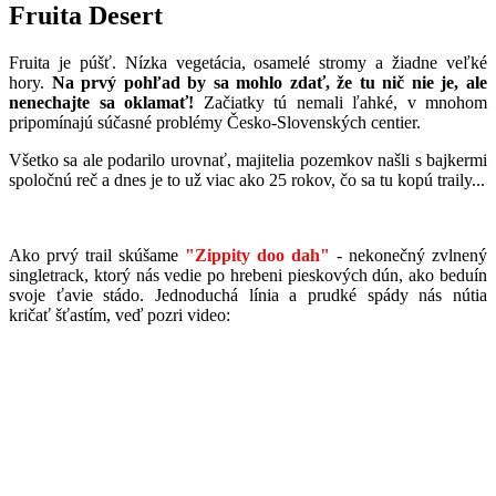
Fruita Desert
Fruita je púšť. Nízka vegetácia, osamelé stromy a žiadne veľké
hory.
Na prvý pohľad by sa mohlo zdať, že tu nič nie je, ale
nenechajte sa oklamať!
Začiatky tú nemali ľahké, v mnohom
pripomínajú súčasné problémy Česko-Slovenských centier.
Všetko sa ale podarilo urovnať, majitelia pozemkov našli s bajkermi
spoločnú reč a dnes je to už viac ako 25 rokov, čo sa tu kopú traily...
Ako prvý trail skúšame
"Zippity doo dah"
- nekonečný zvlnený
singletrack, ktorý nás vedie po hrebeni pieskových dún, ako beduín
svoje ťavie stádo. Jednoduchá línia a prudké spády nás nútia
kričať šťastím, veď pozri video: