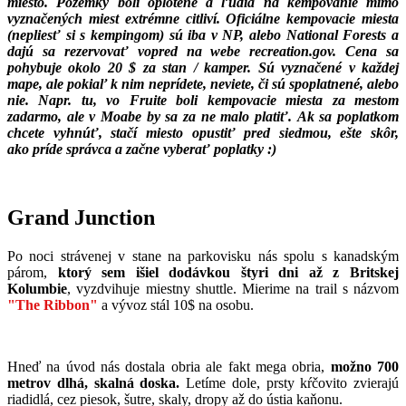
miesto. Pozemky boli oplotené a ľudia na kempovanie mimo
vyznačených miest extrémne citliví. Oficiálne kempovacie miesta
(nepliesť si s kempingom) sú iba v NP, alebo National Forests a
dajú sa rezervovať vopred na webe recreation.gov. Cena sa
pohybuje okolo 20 $ za stan / kamper. Sú vyznačené v každej
mape, ale pokiaľ k nim neprídete, neviete, či sú spoplatnené, alebo
nie. Napr. tu, vo Fruite boli kempovacie miesta za mestom
zadarmo, ale v Moabe by sa za ne malo platiť. Ak sa poplatkom
chcete vyhnúť, stačí miesto opustiť pred siedmou, ešte skôr,
ako príde správca a začne vyberať poplatky :)
Grand Junction
Po noci strávenej v stane na parkovisku nás spolu s kanadským
párom,
ktorý sem išiel dodávkou štyri dni až z Britskej
Kolumbie
, vyzdvihuje miestny shuttle. Mierime na trail s názvom
"The Ribbon"
a vývoz stál 10$ na osobu.
Hneď na úvod nás dostala obria ale fakt mega obria,
možno 700
metrov dlhá, skalná doska.
Letíme dole, prsty kŕčovito zvierajú
riadidlá, cez piesok, šutre, skaly, dropy až do ústia kaňonu.