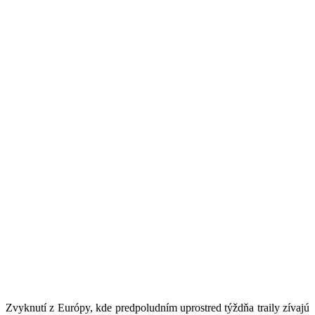
Zvyknutí z Európy, kde predpoludním uprostred týždňa traily zívajú