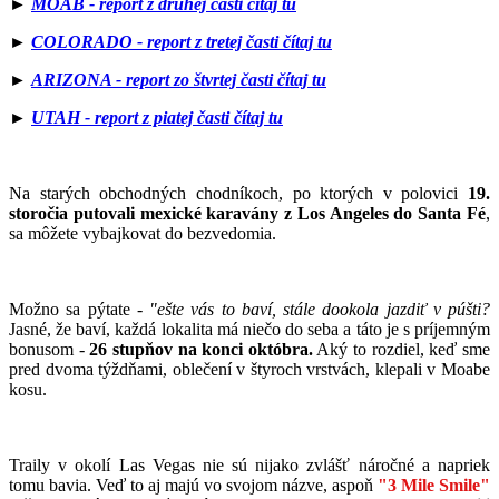
►
MOAB - report z druhej časti čítaj tu
►
COLORADO - report z tretej časti čítaj tu
►
ARIZONA - report zo štvrtej časti čítaj tu
►
UTAH - report z piatej časti čítaj tu
Na starých obchodných chodníkoch, po ktorých v polovici
19.
storočia putovali mexické karavány z Los Angeles do Santa Fé
,
sa môžete vybajkovat do bezvedomia.
Možno sa pýtate -
"ešte vás to baví, stále dookola jazdiť v púšti?
Jasné, že baví, každá lokalita má niečo do seba a táto je s príjemným
bonusom -
26 stupňov na konci októbra.
Aký to rozdiel, keď sme
pred dvoma týždňami, oblečení v štyroch vrstvách, klepali v Moabe
kosu.
Traily v okolí Las Vegas nie sú nijako zvlášť náročné a napriek
tomu bavia. Veď to aj majú vo svojom názve, aspoň
"3 Mile Smile"