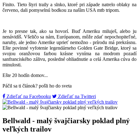
Finito. Tieto štyri traily a slnko, ktoré pri západe natrelo oblaky na
červeno, dali pomyselnú bodkou za naším USA mtb tripom.
Je to presne tak, ako sa hovorí. Buď Ameriku miluješ, alebo ju
nenávidíš. Všeličo sa nám, Európanom, môže zdať nepochopiteľné,
naruby, ale jedno Amerike uprieť nemožno - prírodu má prekrásnu.
Ešte povinné vyfotenie legendárneho Golden Gate Bridge, ktorý sa
svojou oranžovou farbou krásne vyníma na modrom pozadí
sanfranciského zálivu, posledné ohliadnutie a celá Amerika cúva do
minulosti.
Ešte 20 hodín domov...
Páčil sa ti článok? pošli ho do sveta
Zdieľať na Facebooku
Zdieľať na Twitteri
Bellwald - malý švajčiarsky poklad plný
veľkých trailov