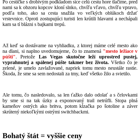
Po cestičke s drobivým podkladom síce celú cestu hore tlačíme, pred
nami sa k obzoru kopcov kloní slnko, chvíľu vľavo, chvíľu vpravo,
podľa toho, ako sa cesta snažila vo veľkých oblúkoch držať
vrstevnice. Oproti zostupujúci turisti len krútili hlavami a nechápali
kam sa tí blázni s bajkami trepú.
Až keď sa dostávame na vyhliadku, z ktorej máme celé mesto ako
na dlani, si naplno uvedomujeme, čo to znamená
"mesto ležiace v
púšti"
. Pretože
Las Vegas skutočne leží uprostred pustej,
vyprahnutej a spálenej púšte takmer bez života.
Všetko čo je
zelené, je umelo zavlažované, napriek tomu mesto neustále rastie.
Škoda, že sme sa sem nedostali za tmy, keď všetko žilo a svietilo.
Ale tomu, čo nasledovalo, sa len ťažko dalo odolať a s čelovkami
by sme si na tak úzky a exponovaný trail netrúfli. Stopa plná
kameňov ostrých ako britva, potom kĺzačka po šotoline a záver
skrútený niekoľkými ostrými switchbackmi.
Bohatý štát = vyššie ceny