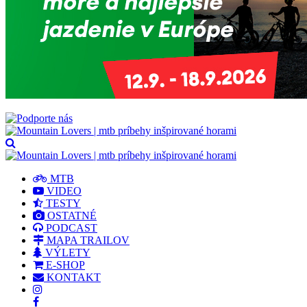
MTB
VIDEO
TESTY
OSTATNÉ
PODCAST
MAPA TRAILOV
VÝLETY
E-SHOP
KONTAKT