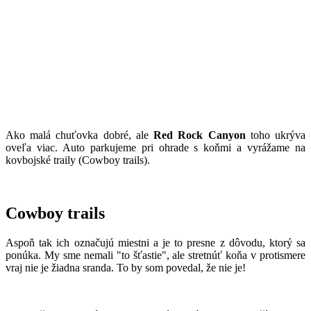
Ako malá chuťovka dobré, ale
Red Rock Canyon
toho ukrýva
oveľa viac. Auto parkujeme pri ohrade s koňmi a vyrážame na
kovbojské traily (Cowboy trails).
Cowboy trails
Aspoň tak ich označujú miestni a je to presne z dôvodu, ktorý sa
ponúka. My sme nemali "to šťastie", ale stretnúť koňa v protismere
vraj nie je žiadna sranda. To by som povedal, že nie je!