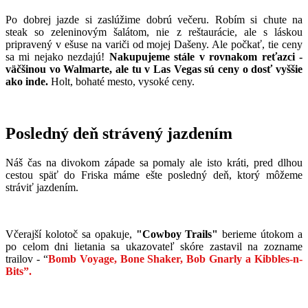
Po dobrej jazde si zaslúžime dobrú večeru. Robím si chute na
steak so zeleninovým šalátom, nie z reštaurácie, ale s láskou
pripravený v ešuse na variči od mojej Dašeny. Ale počkať, tie ceny
sa mi nejako nezdajú!
Nakupujeme stále v rovnakom reťazci -
väčšinou vo Walmarte, ale tu v Las Vegas sú ceny o dosť vyššie
ako inde.
Holt, bohaté mesto, vysoké ceny.
Posledný deň strávený jazdením
Náš čas na divokom západe sa pomaly ale isto kráti, pred dlhou
cestou späť do Friska máme ešte posledný deň, ktorý môžeme
stráviť jazdením.
Včerajší kolotoč sa opakuje,
"Cowboy Trails"
berieme útokom a
po celom dni lietania sa ukazovateľ skóre zastavil na zozname
trailov - “
Bomb Voyage, Bone Shaker, Bob Gnarly a Kibbles-n-
Bits”.