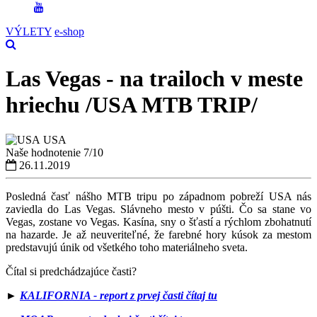
VÝLETY
e-shop
Las Vegas - na trailoch v meste
hriechu /USA MTB TRIP/
USA
Naše hodnotenie
7/10
26.11.2019
Posledná časť nášho MTB tripu po západnom pobreží USA nás
zaviedla do Las Vegas. Slávneho mesto v púšti. Čo sa stane vo
Vegas, zostane vo Vegas. Kasína, sny o šťastí a rýchlom zbohatnutí
na hazarde. Je až neuveriteľné, že farebné hory kúsok za mestom
predstavujú únik od všetkého toho materiálneho sveta.
Čítal si predchádzajúce časti?
►
KALIFORNIA - report z prvej časti čítaj tu