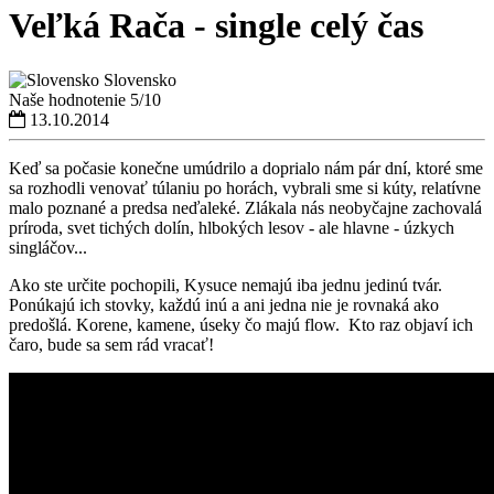
Veľká Rača - single celý čas
Slovensko
Naše hodnotenie
5/10
13.10.2014
Keď sa počasie konečne umúdrilo a doprialo nám pár dní, ktoré sme
sa rozhodli venovať túlaniu po horách, vybrali sme si kúty, relatívne
malo poznané a predsa neďaleké. Zlákala nás neobyčajne zachovalá
príroda, svet tichých dolín, hlbokých lesov - ale hlavne - úzkych
singláčov...
Ako ste určite pochopili, Kysuce nemajú iba jednu jedinú tvár.
Ponúkajú ich stovky, každú inú a ani jedna nie je rovnaká ako
predošlá. Korene, kamene, úseky čo majú flow. Kto raz objaví ich
čaro, bude sa sem rád vracať!