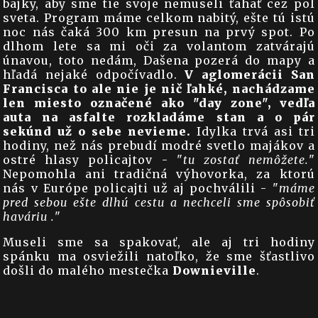
bajky, aby sme tie svoje nemuseli ťahať cez pol
sveta. Program máme celkom nabitý, ešte tú istú
noc nás čaká 300 km presun na prvý spot. Po
dlhom lete sa mi oči za volantom zatvárajú
únavou, toto nedám, Dašena pozerá do mapy a
hľadá nejaké odpočívadlo.
V aglomerácii San
Francisca to ale nie je nič ľahké, nachádzame
len miesto označené ako "day zone", vedľa
auta na asfalte rozkladáme stan a o pár
sekúnd už o sebe nevieme.
Idylka trvá asi tri
hodiny, než nás prebudí modré svetlo majákov a
ostré hlasy policajtov - "
tu zostať nemôžete.
"
Nepomohla ani tradičná výhovorka, za ktorú
nás v Európe policajti už aj pochválili - "
máme
pred sebou ešte dlhú cestu a nechceli sme spôsobiť
haváriu .
"
Museli sme sa spakovať, ale aj tri hodiny
spánku ma osviežili natoľko, že sme šťastlivo
došli do malého mestečka
Downieville
.