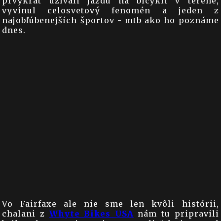
prvýkrát užívali jazdu na bicykli v teréne,
vyvinul celosvetový fenomén a jeden z
najobľúbenejších športov - mtb ako ho poznáme
dnes.
Vo Fairfaxe ale nie sme len kvôli histórii,
chalani z
Whyte Bikes USA
nám tu pripravili