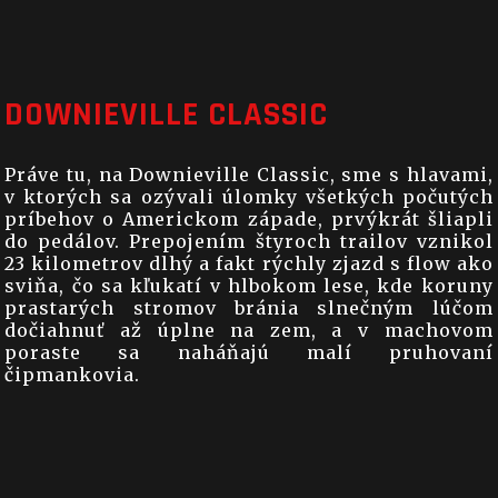
DOWNIEVILLE CLASSIC
Práve tu, na Downieville Classic, sme s hlavami,
v ktorých sa ozývali úlomky všetkých počutých
príbehov o Americkom západe, prvýkrát šliapli
do pedálov. Prepojením štyroch trailov vznikol
23 kilometrov dlhý a fakt rýchly zjazd s flow ako
sviňa, čo sa kľukatí v hlbokom lese, kde koruny
prastarých stromov bránia slnečným lúčom
dočiahnuť až úplne na zem, a v machovom
poraste sa naháňajú malí pruhovaní
čipmankovia.