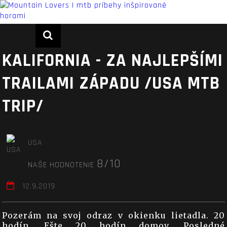
KALIFORNIA - ZA NAJLEPŠÍMI
TRAILAMI ZÁPADU /USA MTB
TRIP/
USA
8/10
NAŠE HODNOTENIE
12.9.2019
Pozerám na svoj odraz v okienku lietadla. 20
hodín. Ešte 20 hodín domov. Posledné