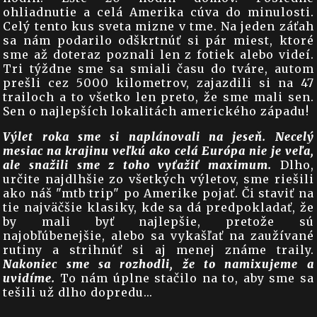
ohliadnutie a celá Amerika cúva do minulosti.
Celý tento kus sveta mizne v tme. Na jeden záťah
sa nám podarilo odškrtnúť si pár miest, ktoré
sme až doteraz poznali len z fotiek alebo videí.
Tri týždne sme sa smiali času do tváre, autom
prešli cez 5000 kilometrov, zajazdili si na 47
trailoch a to všetko len preto, že sme mali sen.
Sen o najlepších lokalitách amerického západu!
Výlet roka sme si naplánovali na jeseň. Necelý
mesiac na krajinu veľkú ako celá Európa nie je veľa,
ale snažili sme z toho vyťažiť maximum.
Dlho,
určite najdlhšie zo všetkých výletov, sme riešili
ako náš "mtb trip" po Amerike pojať. Či staviť na
tie najväčšie klasiky, kde sa dá predpokladať, že
by mali byť najlepšie, pretože sú
najobľúbenejšie, alebo sa vykašľať na zaužívané
rutiny a strihnúť si aj menej známe traily.
Nakoniec sme sa rozhodli, že to namixujeme a
uvidíme.
To nám úplne stačilo na to, aby sme sa
tešili už dlho dopredu...