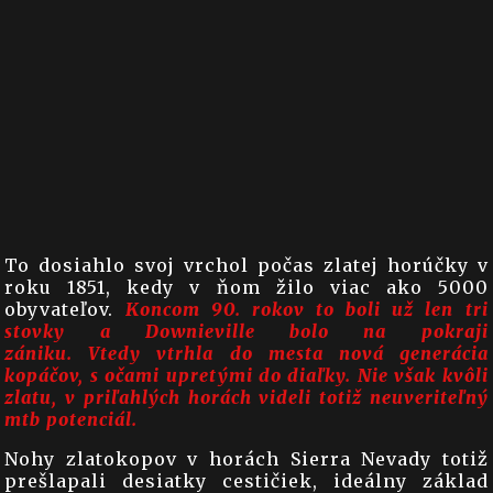
To dosiahlo svoj vrchol počas zlatej horúčky v
roku 1851, kedy v ňom žilo viac ako 5000
obyvateľov.
Koncom 90. rokov to boli už len tri
stovky a Downieville bolo na pokraji
zániku. Vtedy vtrhla do mesta nová generácia
kopáčov, s očami upretými do diaľky. Nie však kvôli
zlatu, v priľahlých horách videli totiž neuveriteľný
mtb potenciál.
Nohy zlatokopov v horách Sierra Nevady totiž
prešlapali desiatky cestičiek, ideálny základ