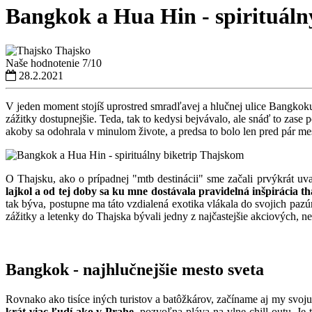
Bangkok a Hua Hin - spirituáln
Thajsko
Naše hodnotenie
7/10
28.2.2021
V jeden moment stojíš uprostred smradľavej a hlučnej ulice Bangkoku,
zážitky dostupnejšie. Teda, tak to kedysi bejvávalo, ale snáď to zas
akoby sa odohrala v minulom živote, a predsa to bolo len pred pár me
O Thajsku, ako o prípadnej "mtb destinácii" sme začali prvýkrát u
lajkol a od tej doby sa ku mne dostávala pravidelná inšpirácia t
tak býva, postupne ma táto vzdialená exotika vlákala do svojich paz
zážitky a letenky do Thajska bývali jedny z najčastejšie akciových, n
Bangkok - najhlučnejšie mesto sveta
Rovnako ako tisíce iných turistov a batôžkárov, začíname aj my svoj
krát viac ľudí ako v Prahe
, pozvoľna pláva na vlne chill-outu. J