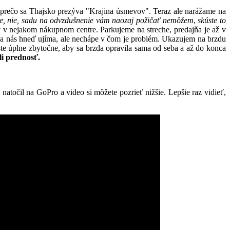
 prečo sa Thajsko prezýva "Krajina úsmevov". Teraz ale narážame na
je, nie, sadu na odvzdušnenie vám naozaj požičať nemôžem
,
skúste to
 v nejakom nákupnom centre. Parkujeme na streche, predajňa je až v
a nás hneď ujíma, ale nechápe v čom je problém. Ukazujem na brzdu
ste úplne zbytočne, aby sa brzda opravila sama od seba a až do konca
li prednosť.
m natočil na GoPro a video si môžete pozrieť nižšie. Lepšie raz vidieť,