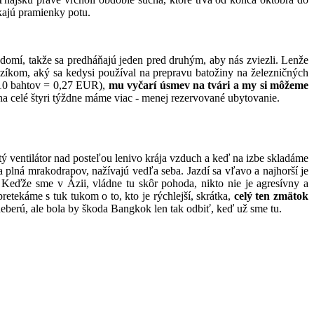
ekajú pramienky potu.
vedomí, takže sa predháňajú jeden pred druhým, aby nás zviezli. Lenže
ozíkom, aký sa kedysi používal na prepravu batožiny na železničných
10 bahtov = 0,27 EUR),
mu vyčarí úsmev na tvári a my si môžeme
 na celé štyri týždne máme viac - menej rezervované ubytovanie.
 ventilátor nad posteľou lenivo krája vzduch a keď na izbe skladáme
a plná mrakodrapov, nažívajú vedľa seba. Jazdí sa vľavo a najhorší je
 Keďže sme v Ázii, vládne tu skôr pohoda, nikto nie je agresívny a
etekáme s tuk tukom o to, kto je rýchlejší, skrátka,
celý ten zmätok
berú, ale bola by škoda Bangkok len tak odbiť, keď už sme tu.