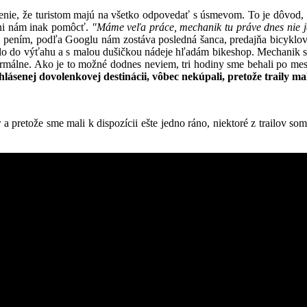
olenie, že turistom majú na všetko odpovedať s úsmevom. To je dôvod,
 ani nám inak pomôcť.
"Máme veľa práce, mechanik tu práve dnes nie 
o pením, podľa Googlu nám zostáva posledná šanca, predajňa bicyklov
šlo do výťahu a s malou dušičkou nádeje hľadám bikeshop. Mechanik s
 normálne. Ako je to možné dodnes neviem, tri hodiny sme behali po me
yhlásenej dovolenkovej destinácii, vôbec nekúpali, pretože traily ma
 a pretože sme mali k dispozícii ešte jedno ráno, niektoré z trailov so