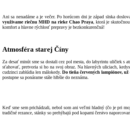
Ani sa nenadáme a je večer. Po horúcom dni je západ slnka dosl
využívame riečnu MHD na rieke Chao Praya
, ktorá je skutočno
komfort a hlavne rýchlosť prepravy je bezkonkurenčná!
Atmosféra starej Číny
Za desať minút sme sa dostali cez pol mesta, do labyrintu uličiek s 
sťahovať, pretvoria si ho na svoj obraz. Na hlavných uliciach, ked
cudzinci zablúdia len málokedy.
Do tieňa červených lampiónov, u
postupne sa ponárame stále hlbšie do neznáma.
Keď sme sem prichádzali, nebol som ani veľmi hladný (čo je pri moj
tradičné rezance, stánky so prehýbajú pod kopami čerstvo naporcovan