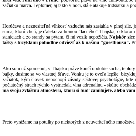
začiatku marca. Teplomer, aj takto v noci, stále atakuje tridsiatku a 
Horúčava a neznesiteľná vlhkosť vzduchu nás zasiahla v plnej sile, j
suma, ktorú chcú, je ďaleko za hranou "lacného" Thajska, o ktorom 
staniciach a zo srandy sa pýtam, či mi vozík nepožičia.
Najskôr síce
tašky s bicyklami pohodlne odviezť až k nášmu "guesthousu".
Pr
Ako som už spomenul, v Thajsku práve končí obdobie sucha, teploty 
bajky, dusíme sa vo vlastnej šťave. Vonku je to oveľa lepšie, bicykl
začiatok, kým človek nepochopí zásady stádovej psychológie, kde n
počiatočný strach rýchlo vystriedala vlna adrenalínu - skútre obchá
má svoju zvláštnu atmosféru, ktorú si buď zamilujete, alebo vám 
Preto vyrážame na potulky po niektorých z neuveriteľného množstva b