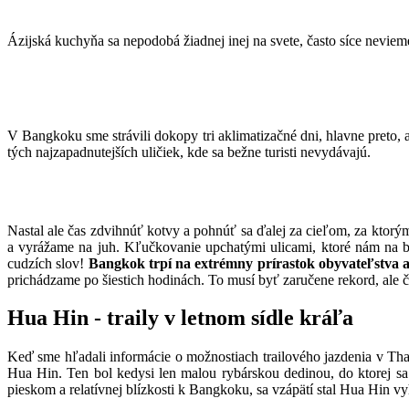
Ázijská kuchyňa sa nepodobá žiadnej inej na svete, často síce nevieme
V Bangkoku sme strávili dokopy tri aklimatizačné dni, hlavne preto, 
tých najzapadnutejších uličiek, kde sa bežne turisti nevydávajú.
Nastal ale čas zdvihnúť kotvy a pohnúť sa ďalej za cieľom, za ktorý
a vyrážame na juh. Kľučkovanie upchatými ulicami, ktoré nám na b
cudzích slov!
Bangkok trpí na extrémny prírastok obyvateľstva a
prichádzame po šiestich hodinách. To musí byť zaručene rekord, ale čo
Hua Hin - traily v letnom sídle kráľa
Keď sme hľadali informácie o možnostiach trailového jazdenia v Tha
Hua Hin. Ten bol kedysi len malou rybárskou dedinou, do ktorej sa 
pieskom a relatívnej blízkosti k Bangkoku, sa vzápätí stal Hua Hin 