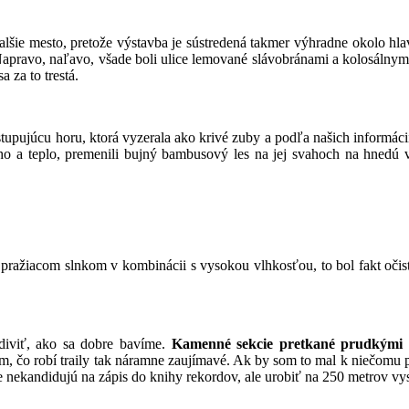
lšie mesto, pretože výstavba je sústredená takmer výhradne okolo hla
 Napravo, naľavo, všade boli ulice lemované slávobránami a kolosálny
 za to trestá.
tupujúcu horu, ktorá vyzerala ako krivé zuby a podľa našich informácií m
o a teplo, premenili bujný bambusový les na jej svahoch na hnedú v
 pražiacom slnkom v kombinácii s vysokou vlhkosťou, to bol fakt očist
 diviť, ako sa dobre bavíme.
Kamenné sekcie pretkané prudkými z
m, čo robí traily tak náramne zaujímavé. Ak by som to mal k niečomu 
 nekandidujú na zápis do knihy rekordov, ale urobiť na 250 metrov vy