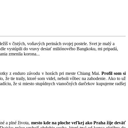
žíš v čistých, voňavých perinách svojej postele. Svet je malý a
tadle vystúpili do vravy desiať miliónového Bangkoku, mi pripadá,
ania zmenila korona...
 fotky z enduro závodu v horách pri meste Chiang Mai.
Profil som si
 že tie traily, ktoré som videl, neboli vôbec na zahodenie. Ako to už
radíciu, že si miesto stupídnych vianočných darčekov kupujeme radšej
né a plné života,
mesto kde na ploche veľkej ako Praha žije deväť
Thajsku práve vrcholí obdobie sucha, ktoré trvá od konca októbra do