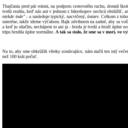
Thajčania pred pár rokmi, na podporu cestovného ruchu, dostali šk
tvrdú realitu, keď nás ani v jednom z bikeshopov nechcú obslúžiť,
niekde inde"
- a nasleduje typický, nacvičený, úsmev. Celkom z toh
suteréne, takže ideme výťahom. Bajk zdvihnem na zadné, aby sa vo
a keď ju stlačím, nechápem to ani ja - brzda je tvrdá a brzdí úplne
tripu brzdila úplne normálne.
A tak sa stalo, že sme sa v mori, vo v
Na to, aby sme obkrúžili všetky zostávajúce, nám stačil ten istý večer
než 100 krát počuť.