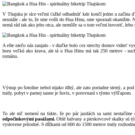
V Thajsku je síce veľmi ťažké odhadnúť kde končí jedno a začína ďa
neustále - ale to, že sme vošli do Hua Hinu, sme spoznali okamžite.
nemá rád tak ako jeho otca, ale nemôže sa o tom veľmi hovoriť, lebo sa
A ešte niečo nás zaujalo - v diaľke bolo cez strechy domov vidieť vys
horu veľkú ako krava, ale tá u Hua Hinu má tak 250 metrov - such
románu.
Výstup po šotoline nebol nijako dlhý, ale zato poriadne strmý, a pod
traily, pobyt v parnej saune je šuvix, v porovnaní s týmto výšľapom.
To ale nič nemení na fakte, že po pár jazdách sa sami nestačíme
odpočinkovými pasážami.
Oblé balvany a pieskovcové skalky sú tý
vyslovene prírodné. S dĺžkami od 600 do 1500 metrov traily rozhodne