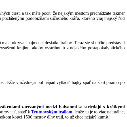
vných ciest, a tak máte pocit, že nejakým mestom prechádzate takmer
mi pozlátenými podobizňami súčasného kráľa, ktorého vraj thajský ľud
ala ukrývať najmenej desiatku trailov. Teraz ste si určite predstavili
ysušenú krajinu, akoby vystrihnutú z nejakého postapokalyptického
ec. Ešte vražednější bol nápad vytlačiť bajky späť na štart priamo po
ákrutami zarezanými medzi balvanmi sa striedajú s krátkymi
prirovnať, snáď k
Trutnovským trailom
, lenže tu je to viac naturálne,
sokom kopci 1500 metrov dlhý trail, to už chce nejaký kumšt!