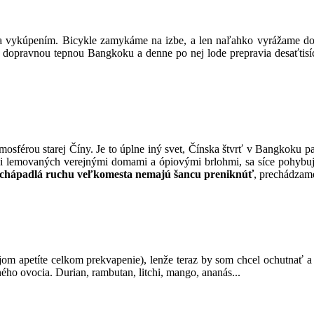
ova vykúpením. Bicykle zamykáme na izbe, a len naľahko vyrážame 
u dopravnou tepnou Bangkoku a denne po nej lode prepravia desaťtisíc
atmosférou starej Číny. Je to úplne iný svet, Čínska štvrť v Bangkoku p
ysi lemovaných verejnými domami a ópiovými brlohmi, sa síce pohybujú 
ž chápadlá ruchu veľkomesta nemajú šancu preniknúť
, prechádzame
om apetíte celkom prekvapenie), lenže teraz by som chcel ochutnať a 
ého ovocia. Durian, rambutan, litchi, mango, ananás...