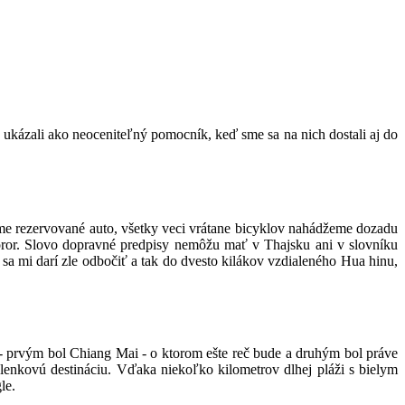
, ukázali ako neoceniteľný pomocník, keď sme sa na nich dostali aj do
jeme rezervované auto, všetky veci vrátane bicyklov nahádžeme dozadu
oror. Slovo dopravné predpisy nemôžu mať v Thajsku ani v slovníku
 sa mi darí zle odbočiť a tak do dvesto kilákov vzdialeného Hua hinu,
 - prvým bol Chiang Mai - o ktorom ešte reč bude a druhým bol práve
olenkovú destináciu. Vďaka niekoľko kilometrov dlhej pláži s bielym
le.