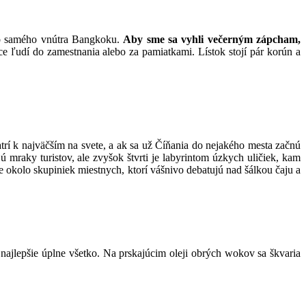
do samého vnútra Bangkoku.
Aby sme sa vyhli večerným zápcham,
e ľudí do zamestnania alebo za pamiatkami. Lístok stojí pár korún a
atrí k najväčším na svete, a ak sa už Číňania do nejakého mesta začnú
mraky turistov, ale zvyšok štvrti je labyrintom úzkych uličiek, kam
 okolo skupiniek miestnych, ktorí vášnivo debatujú nad šálkou čaju a
najlepšie úplne všetko. Na prskajúcim oleji obrých wokov sa škvaria