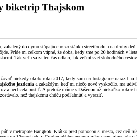
y biketrip Thajskom
 zahalený do dymu stúpajúceho zo stánku streetfoodu a na druhý deň le
e pôjde. Príde mi celkom vtipné, že doba, kedy sme po 20 hodinách v lie
siacmi. Tak veľa sa za ten čas udialo, tak veľmi svet slobodného cestov
važovať niekedy okolo roku 2017, kedy som na Instagrame narazil na
hajského jazdenia
a zakaždým, keď mi niečo nové vyskočilo, ma udivilo,
úrov a nechcela pustiť. A pretože máme s Dašenou už niekoľko rokov t
ezostávalo, než thajskému chtíču podľahnúť a vyraziť.
u púť v metropole Bangkok. Krátko pred polnocou si mesto, cez deň ruš
e tesne po Vianociach, v Európe vládne pevnou rukou pani zima, ale v 