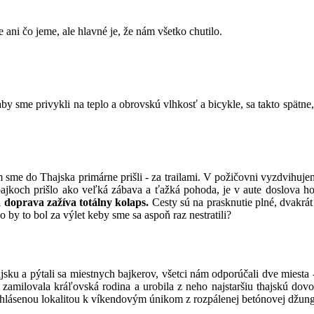
 ani čo jeme, ale hlavné je, že nám všetko chutilo.
aby sme privykli na teplo a obrovskú vlhkosť a bicykle, sa takto spätne
m sme do Thajska primárne prišli - za trailami. V požičovni vyzdvihu
ajkoch prišlo ako veľká zábava a ťažká pohoda, je v aute doslova h
 doprava zažíva totálny kolaps.
Cesty sú na prasknutie plné, dvakrát
 by to bol za výlet keby sme sa aspoň raz nestratili?
jsku a pýtali sa miestnych bajkerov, všetci nám odporúčali dve miesta
zamilovala kráľovská rodina a urobila z neho najstaršiu thajskú dov
vyhlásenou lokalitou k víkendovým únikom z rozpálenej betónovej džung