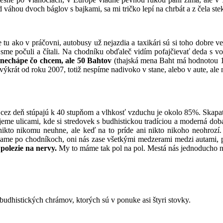
pod váhou dvoch báglov s bajkami, sa mi tričko lepí na chrbát a z čela st
e tu ako v práčovni, autobusy už nejazdia a taxikári sú si toho dobre 
sme počuli a čítali. Na chodníku obďaleč vidím pofajčievať deda s v
 nechápe čo chcem, ale 50 Bahtov
(thajská mena Baht má hodnotou 
výkrát od roku 2007, totiž nespíme nadivoko v stane, alebo v aute, ale
cez deň stúpajú k 40 stupňom a vlhkosť vzduchu je okolo 85%. Skapatý
ujeme ulicami, kde si stredovek s budhistickou tradíciou a moderná dob
ikto nikomu neuhne, ale keď na to príde ani nikto nikoho neohrozí.
dzame po chodníkoch, oni nás zase všetkými medzerami medzi autami, pr
polezie na nervy.
My to máme tak pol na pol. Mestá nás jednoducho ne
udhistických chrámov, ktorých sú v ponuke asi štyri stovky.