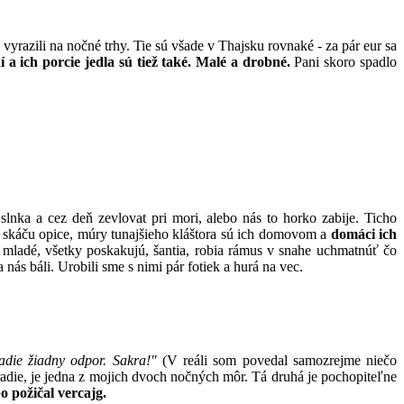
yrazili na nočné trhy. Tie sú všade v Thajsku rovnaké - za pár eur sa
 a ich porcie jedla sú tiež také. Malé a drobné.
Pani skoro spadlo
slnka a cez deň zevlovat pri mori, alebo nás to horko zabije. Ticho
m skáču opice, múry tunajšieho kláštora sú ich domovom a
domáci ich
j mladé, všetky poskakujú, šantia, robia rámus v snahe uchmatnúť čo
ás báli. Urobili sme s nimi pár fotiek a hurá na vec.
adie žiadny odpor. Sakra!"
(V reáli som povedal samozrejme niečo
adie, je jedna z mojich dvoch nočných môr. Tá druhá je pochopiteľne
 požičal vercajg.