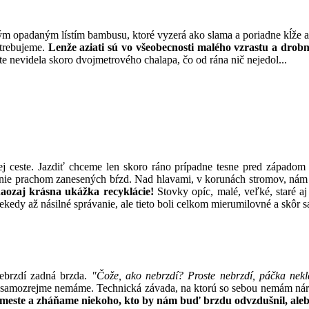
m opadaným lístím bambusu, ktoré vyzerá ako slama a poriadne kĺže a v
otrebujeme.
Lenže aziati sú vo všeobecnosti malého vzrastu a drobní
šte nevidela skoro dvojmetrového chalapa, čo od rána nič nejedol...
ej ceste. Jazdiť chceme len skoro ráno prípadne tesne pred západom 
išťanie prachom zanesených bŕzd. Nad hlavami, v korunách stromov, ná
aozaj krásna ukážka recyklácie!
Stovky opíc, malé, veľké, staré a
dy až násilné správanie, ale tieto boli celkom mierumilovné a skôr sa n
nebrzdí zadná brzda.
"Čože, ako nebrzdí? Proste nebrzdí, páčka nekl
du samozrejme nemáme. Technická závada, na ktorú so sebou nemám nár
o meste a zháňame niekoho, kto by nám buď brzdu odvzdušnil, alebo