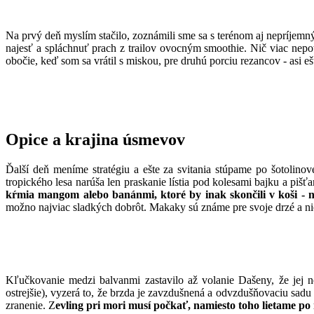
Na prvý deň myslím stačilo, zoznámili sme sa s terénom aj nepríjemný
najesť a spláchnuť prach z trailov ovocným smoothie. Nič viac nep
obočie, keď som sa vrátil s miskou, pre druhú porciu rezancov - asi e
Opice a krajina úsmevov
Ďalší deň meníme stratégiu a ešte za svitania stúpame po šotolinov
tropického lesa narúša len praskanie lístia pod kolesami bajku a p
kŕmia mangom alebo banánmi, ktoré by inak skončili v koši - n
možno najviac sladkých dobrôt. Makaky sú známe pre svoje drzé a nieke
Kľučkovanie medzi balvanmi zastavilo až volanie Dašeny, že jej 
ostrejšie), vyzerá to, že brzda je zavzdušnená a odvzdušňovaciu sa
zranenie. Z
evling pri mori musí počkať, namiesto toho lietame p